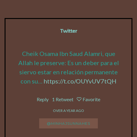
Twitter
Cheik Osama Ibn Saud Alamri, que
Allah le preserve: Es un deber para el
siervo estar en relación permanente
con su…
https://t.co/OUYvUV7tQH
Reply
1
Retweet
Favorite
OVER A YEAR AGO
@MINHAJSUNNAHES