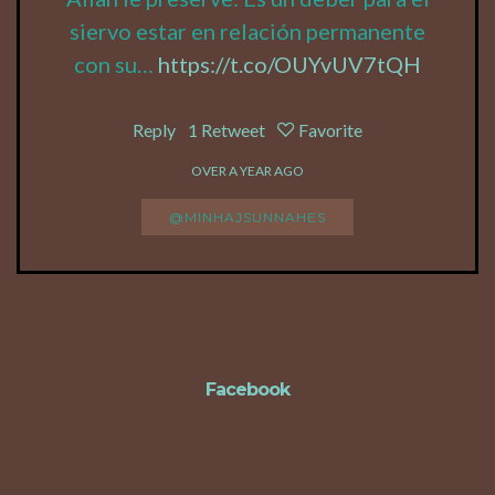
siervo estar en relación permanente
con su…
https://t.co/OUYvUV7tQH
Reply
1
Retweet
Favorite
OVER A YEAR AGO
@MINHAJSUNNAHES
FOLLOW
Facebook