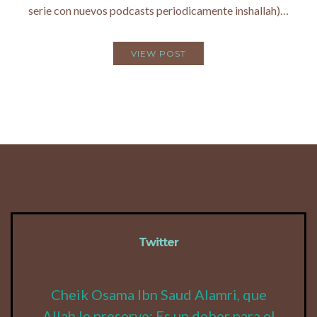
serie con nuevos podcasts periodicamente inshallah)…
VIEW POST
Twitter
Cheik Osama Ibn Saud Alamri, que
Allah le preserve: Es un deber para el