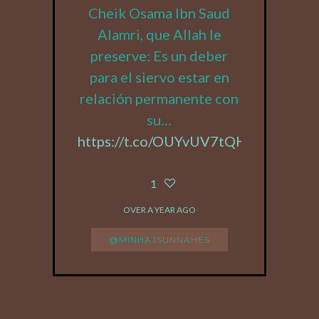
Cheik Osama Ibn Saud
Alamri, que Allah le
preserve: Es un deber
para el siervo estar en
relación permanente con
su…
https://t.co/OUYvUV7tQH
1
OVER A YEAR AGO
@MINHAJSUNNAHES
FOLLOW