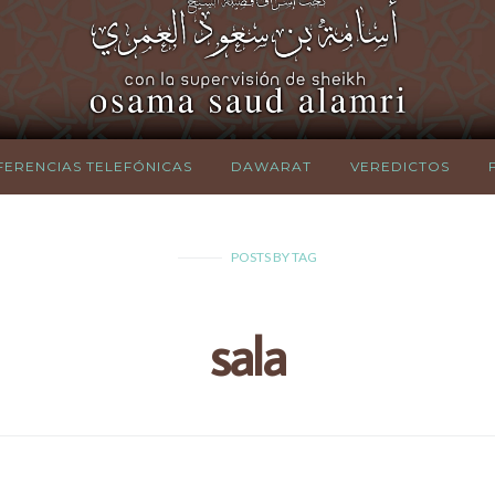
ERENCIAS TELEFÓNICAS
DAWARAT
VEREDICTOS
POSTS
BY
TAG
sala