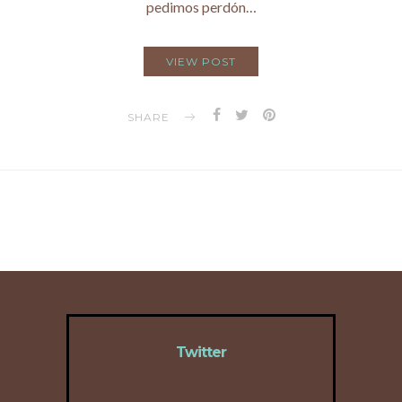
pedimos perdón…
VIEW POST
SHARE
Twitter