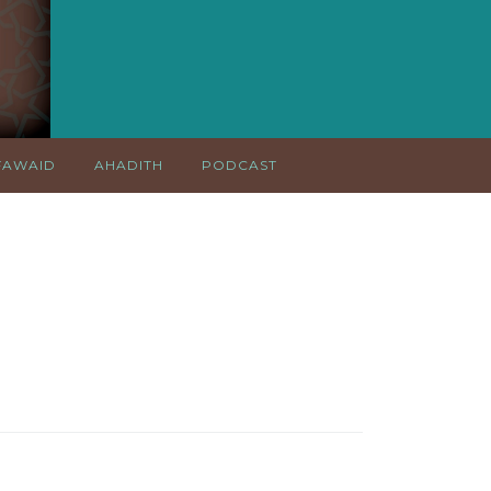
FAWAID
AHADITH
PODCAST