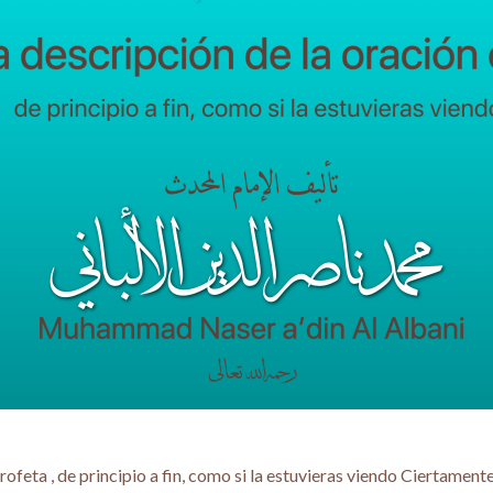
rofeta , de principio a fin, como si la estuvieras viendo Ciertamen