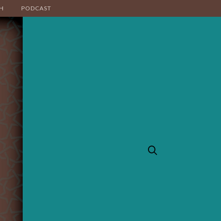
H
PODCAST