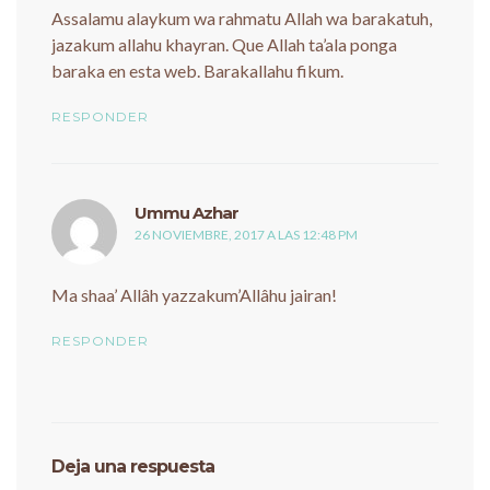
Assalamu alaykum wa rahmatu Allah wa barakatuh,
jazakum allahu khayran. Que Allah ta’ala ponga
baraka en esta web. Barakallahu fikum.
RESPONDER
dice:
Ummu Azhar
26 NOVIEMBRE, 2017 A LAS 12:48 PM
Ma shaa’ Allâh yazzakum’Allâhu jairan!
RESPONDER
Deja una respuesta